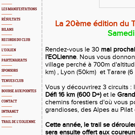
LES MANIFESTATIONS
RÉSULTATS
La 20ème édition du Tr
BILANS
Samedi
RECORDS DU CLUB
Rendez-vous le 30
mai prochain
L'EOLIEN
l'EOLienne
. Nous vous donnon
PARTENARIATS
village perché à 700m d'altitu
km) , Lyon (50km) et Tarare (6
SPONSORS
TENUES CLUB
Vous y découvrirez 3 circuits : 
BOURSE AUX POINTES
Défi 16 km (600 D+)
et le
Grand
chemins forestiers d'où vous 
CONTACT
grandioses, des Alpes au Pilat
INTRANET
TRAIL DE L'EOLIENNE
Cette année, le trail se déroul
sera ensuite offert aux coureurs