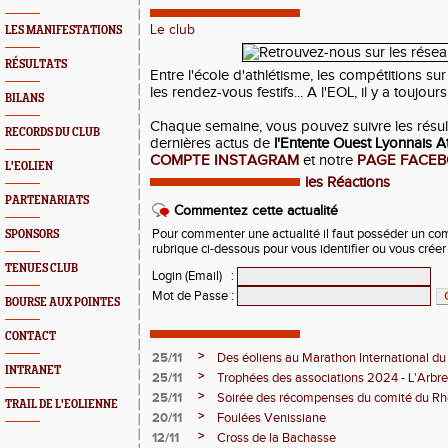
Le club
LES MANIFESTATIONS
RÉSULTATS
Entre l'école d'athlétisme, les compétitions sur p
les rendez-vous festifs... A l'EOL, il y a toujou
BILANS
Chaque semaine, vous pouvez suivre les résulta
RECORDS DU CLUB
dernières actus de
l'Entente Ouest Lyonnais A
COMPTE INSTAGRAM
et notre
PAGE FACE
L'EOLIEN
les Réactions
PARTENARIATS
Commentez cette actualité
Pour commenter une actualité il faut posséder un compt
SPONSORS
rubrique ci-dessous pour vous identifier ou vous crée
TENUES CLUB
Login (Email)
:
Mot de Passe
:
BOURSE AUX POINTES
CONTACT
>
25/11
Des éoliens au Marathon International du
INTRANET
>
25/11
Trophées des associations 2024 - L'Arbre
>
25/11
Soirée des récompenses du comité du Rh
TRAIL DE L'EOLIENNE
>
20/11
Foulées Venissiane
>
12/11
Cross de la Bachasse