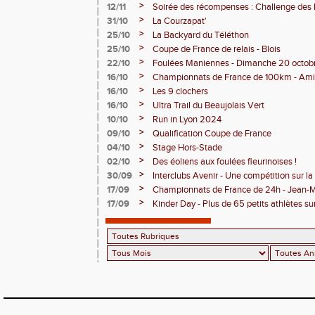
>
12/11
Soirée des récompenses : Challenge des
>
31/10
La Courzapat'
>
25/10
La Backyard du Téléthon
>
25/10
Coupe de France de relais - Blois
>
22/10
Foulées Maniennes - Dimanche 20 octob
>
16/10
Championnats de France de 100km - Am
>
16/10
Les 9 clochers
>
16/10
Ultra Trail du Beaujolais Vert
>
10/10
Run in Lyon 2024
>
09/10
Qualification Coupe de France
>
04/10
Stage Hors-Stade
>
02/10
Des éoliens aux foulées fleurinoises !
>
30/09
Interclubs Avenir - Une compétition sur la
>
17/09
Championnats de France de 24h - Jean-M
M7
>
17/09
Kinder Day - Plus de 65 petits athlètes sur 