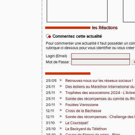
les Réactions
Commentez cette actualité
Pour commenter une actualité il faut posséder un compt
rubrique ci-dessous pour vous identifier ou vous crée
Login (Email)
:
Mot de Passe
:
>
25/05
Retrouvez-nous sur les réseaux sociaux !
>
25/11
Des éoliens au Marathon International du
>
25/11
Trophées des associations 2024 - L'Arbre
>
25/11
Soirée des récompenses du comité du Rh
>
20/11
Foulées Venissiane
>
12/11
Cross de la Bachasse
>
12/11
Soirée des récompenses : Challenge des
>
31/10
La Courzapat'
>
25/10
La Backyard du Téléthon
>