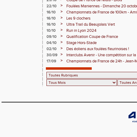
25/10
Coupe de France de relais - Blois
>
22/10
Foulées Maniennes - Dimanche 20 octob
>
16/10
Championnats de France de 100km - Am
>
16/10
Les 9 clochers
>
16/10
Ultra Trail du Beaujolais Vert
>
10/10
Run in Lyon 2024
>
09/10
Qualification Coupe de France
>
04/10
Stage Hors-Stade
>
02/10
Des éoliens aux foulées fleurinoises !
>
30/09
Interclubs Avenir - Une compétition sur la
>
17/09
Championnats de France de 24h - Jean-M
M7