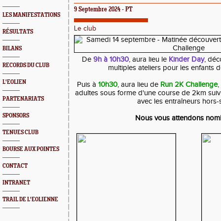
9 Septembre 2024 - PT
LES MANIFESTATIONS
Le club
RÉSULTATS
BILANS
De
9h à 10h30
, aura lieu le
Kinder Day
, dé
RECORDS DU CLUB
multiples ateliers pour les enfants 
L'EOLIEN
Puis à
10h30
, aura lieu de
Run 2K Challenge
,
adultes sous forme d'une course de 2km suiv
PARTENARIATS
avec les entraîneurs hors-
SPONSORS
Nous vous attendons nomb
TENUES CLUB
BOURSE AUX POINTES
CONTACT
INTRANET
TRAIL DE L'EOLIENNE