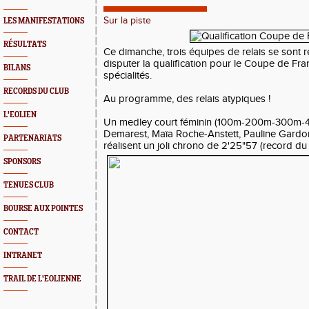
Sur la piste
LES MANIFESTATIONS
RÉSULTATS
Ce dimanche, trois équipes de relais se sont
disputer la qualification pour le Coupe de Fran
BILANS
spécialités.
RECORDS DU CLUB
Au programme, des relais atypiques !
L'EOLIEN
Un medley court féminin (100m-200m-300m-4
Demarest, Maïa Roche-Anstett, Pauline Gardon
PARTENARIATS
réalisent un joli chrono de 2'25"57 (record du 
SPONSORS
TENUES CLUB
BOURSE AUX POINTES
CONTACT
INTRANET
TRAIL DE L'EOLIENNE