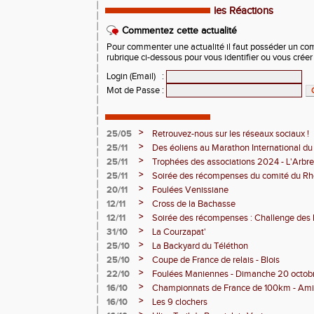
les Réactions
Commentez cette actualité
Pour commenter une actualité il faut posséder un compt
rubrique ci-dessous pour vous identifier ou vous crée
Login (Email)
:
Mot de Passe
:
>
25/05
Retrouvez-nous sur les réseaux sociaux !
>
25/11
Des éoliens au Marathon International du
>
25/11
Trophées des associations 2024 - L'Arbre
>
25/11
Soirée des récompenses du comité du Rh
>
20/11
Foulées Venissiane
>
12/11
Cross de la Bachasse
>
12/11
Soirée des récompenses : Challenge des
>
31/10
La Courzapat'
>
25/10
La Backyard du Téléthon
>
25/10
Coupe de France de relais - Blois
>
22/10
Foulées Maniennes - Dimanche 20 octob
>
16/10
Championnats de France de 100km - Am
>
16/10
Les 9 clochers