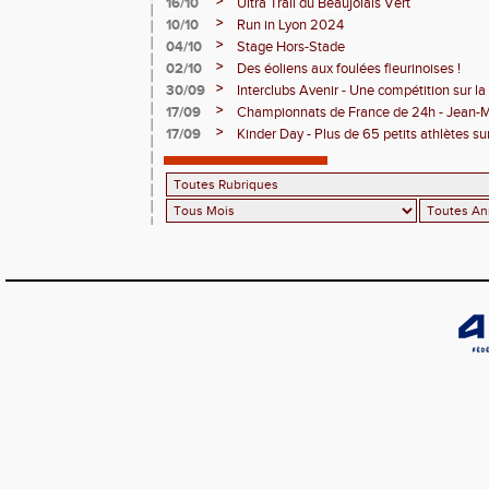
>
16/10
Ultra Trail du Beaujolais Vert
>
10/10
Run in Lyon 2024
>
04/10
Stage Hors-Stade
>
02/10
Des éoliens aux foulées fleurinoises !
>
30/09
Interclubs Avenir - Une compétition sur la
>
17/09
Championnats de France de 24h - Jean-M
M7
>
17/09
Kinder Day - Plus de 65 petits athlètes sur 